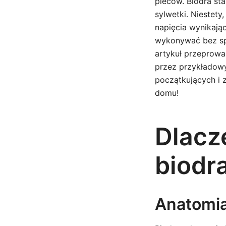
pleców. Biodra st
sylwetki. Niestety
napięcia wynikają
wykonywać bez sp
artykuł przeprowa
przez przykładowy
początkujących i 
domu!
Dlacz
biodr
Anatomia