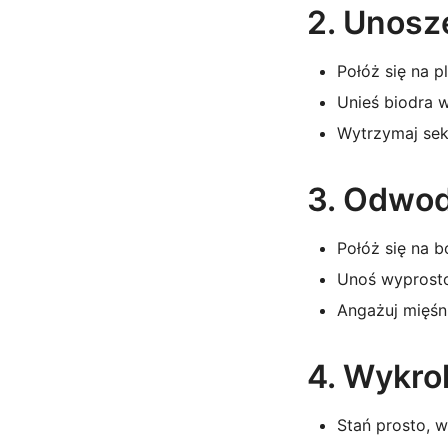
2. Unosze
Połóż się na p
Unieś biodra w
Wytrzymaj sek
3. Odwod
Połóż się na b
Unoś wyprosto
Angażuj mięśn
4. Wykro
Stań prosto, w