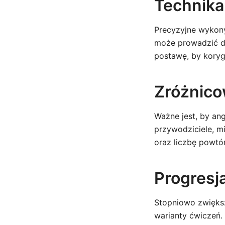
Technika
Precyzyjne wykony
może prowadzić do
postawę, by kory
Zróżnic
Ważne jest, by an
przywodziciele, mi
oraz liczbę powtó
Progresj
Stopniowo zwiększ
warianty ćwiczeń.