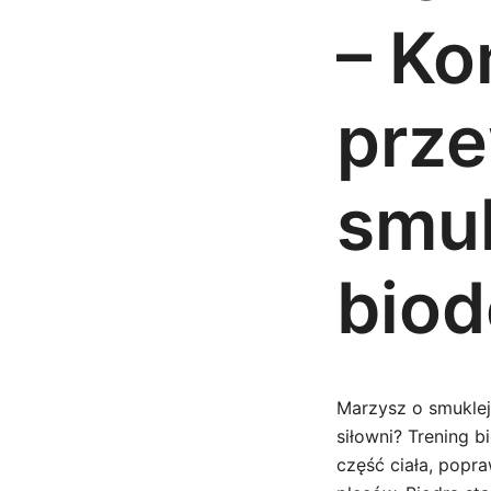
– Ko
prze
smuk
biod
Marzysz o smuklejs
siłowni? Trening 
część ciała, popr