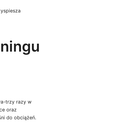
zyspiesza
eningu
a-trzy razy w
ące oraz
ni do obciążeń.