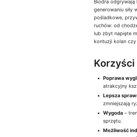
Biodra odgrywają 
generowaniu siły w
pośladkowe, przyw
ruchów: od chodze
lub zbyt napięte 
kontuzji kolan cz
Korzyści
Poprawa wygl
atrakcyjny kszt
Lepsza spraw
zmniejszają r
Wygoda
– tre
sprzętu.
Możliwość ind