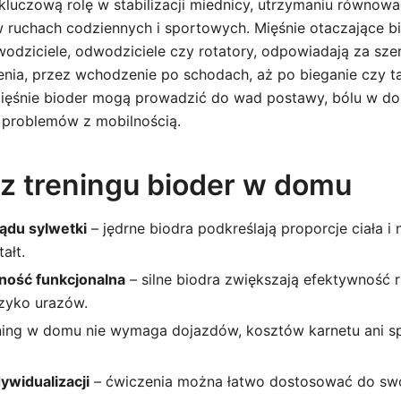
kluczową rolę w stabilizacji miednicy, utrzymaniu równowa
 ruchach codziennych i sportowych. Mięśnie otaczające bio
odziciele, odwodziciele czy rotatory, odpowiadają za sze
nia, przez wchodzenie po schodach, aż po bieganie czy ta
mięśnie bioder mogą prowadzić do wad postawy, bólu w dol
y problemów z mobilnością.
 z treningu bioder w domu
ądu sylwetki
– jędrne biodra podkreślają proporcje ciała i
ałt.
ność funkcjonalna
– silne biodra zwiększają efektywność 
yzyko urazów.
ning w domu nie wymaga dojazdów, kosztów karnetu ani sp
ywidualizacji
– ćwiczenia można łatwo dostosować do sw