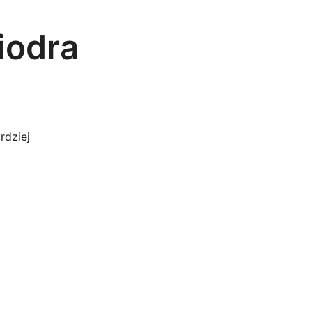
iodra
rdziej