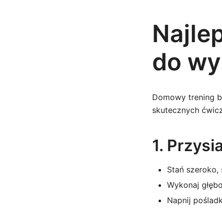
Najle
do wy
Domowy trening bi
skutecznych ćwicz
1. Przys
Stań szeroko,
Wykonaj głębok
Napnij pośladk