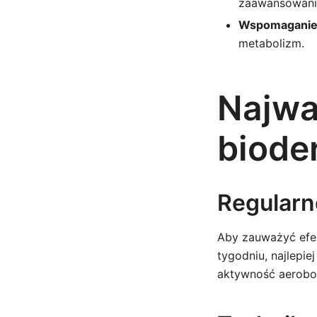
zaawansowani
Wspomaganie 
metabolizm.
Najwa
biode
Regularn
Aby zauważyć efe
tygodniu, najlepi
aktywność aerobow