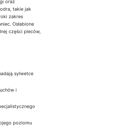
gi oraz
dra, takie jak
roki zakres
niec. Osłabione
nej części pleców,
 nadają sylwetce
ruchów i
ecjalistycznego
ojego poziomu