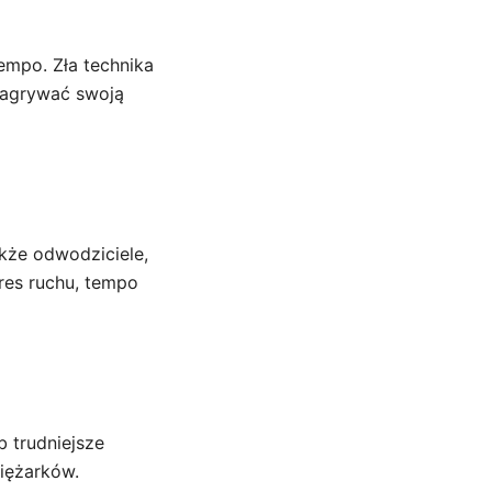
empo. Zła technika
 nagrywać swoją
akże odwodziciele,
kres ruchu, tempo
 trudniejsze
iężarków.