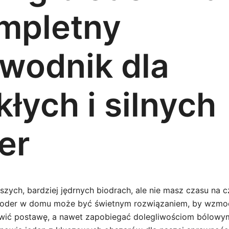
mpletny
wodnik dla
łych i silnych
er
zych, bardziej jędrnych biodrach, ale nie masz czasu na c
bioder w domu może być świetnym rozwiązaniem, by wzmoc
awić postawę, a nawet zapobiegać dolegliwościom bólowym