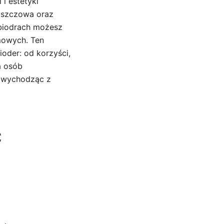
i estetyki
łuszczowa oraz
 biodrach możesz
mowych. Ten
oder: od korzyści,
a osób
e wychodząc z
ć