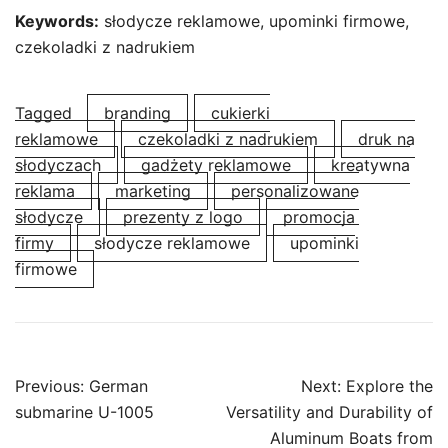
Keywords:
słodycze reklamowe, upominki firmowe,
czekoladki z nadrukiem
Tagged
branding
cukierki
reklamowe
czekoladki z nadrukiem
druk na
słodyczach
gadżety reklamowe
kreatywna
reklama
marketing
personalizowane
słodycze
prezenty z logo
promocja
firmy
słodycze reklamowe
upominki
firmowe
Post
Previous:
German
Next:
Explore the
navigation
submarine U-1005
Versatility and Durability of
Aluminum Boats from