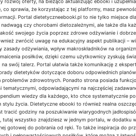
ły rozwój oferty, na bieżąco aktualizując ebooki i uzupełni
 co sprawia, że korzystając z tej platformy, masz pewność
macji. Portal dietetyczneebooki.pl to nie tylko miejsce dl
 nadwagą czy chorobami dietozależnymi, ale także dla ka
jakość swojego życia poprzez zdrowe odżywianie i dobrz
ównież zwrócić uwagę na edukacyjny aspekt publikacji – wi
zy zasady odżywiania, wpływ makroskładników na organiz
ozmaicenia posiłków, dzięki czemu użytkownicy zyskują świ
na swój talerz. Portal ułatwia także komunikację z eksper
orady dietetyków dotyczące doboru odpowiednich planów 
 problemów zdrowotnych. Ponadto strona posiada funkcjo
mi tematycznymi, odpowiadającymi na najczęściej zadawane
pendium wiedzy dla każdego, kto chce systematycznie po
stylu życia. Dietetyczne ebooki to również realna oszczę
st tracić godziny na poszukiwanie wiarygodnych jadłospis
, tutaj wszystko znajdziesz w jednym portalu, w dodatku 
znej gotowej do pobrania od ręki. To także inspiracja do 
ych i pełnowartościowych posiłków, które można z łatwo