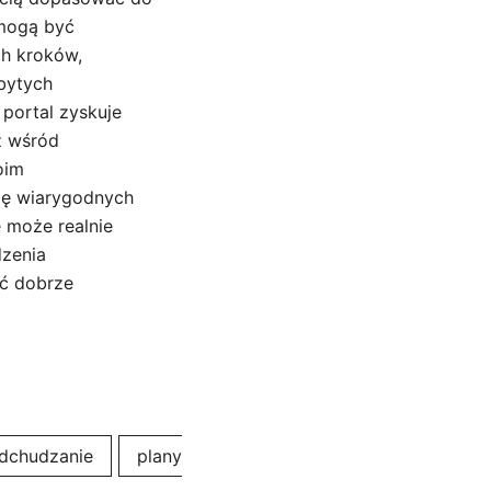
 mogą być
h kroków,
bytych
portal zyskuje
ż wśród
oim
ję wiarygodnych
e może realnie
zenia
ić dobrze
dchudzanie
plany