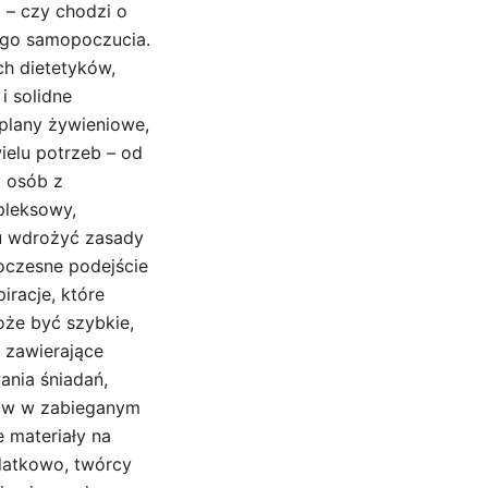
 – czy chodzi o
ego samopoczucia.
h dietetyków,
i solidne
plany żywieniowe,
ielu potrzeb – od
y osób z
pleksowy,
u wdrożyć zasady
oczesne podejście
iracje, które
oże być szybkie,
 zawierające
ania śniadań,
ków w zabieganym
 materiały na
datkowo, twórcy