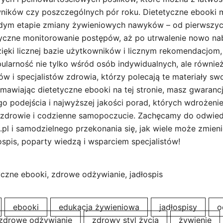
wników czy poszczególnych pór roku. Dietetyczne ebooki
dym etapie zmiany żywieniowych nawyków – od pierwszyc
yczne monitorowanie postępów, aż po utrwalenie nowo na
ięki licznej bazie użytkowników i licznym rekomendacjom, 
ularność nie tylko wśród osób indywidualnych, ale równie
ów i specjalistów zdrowia, którzy polecają te materiały sw
awiając dietetyczne ebooki na tej stronie, masz gwaranc
go podejścia i najwyższej jakości porad, których wdrożeni
 zdrowie i codzienne samopoczucie. Zachęcamy do odwied
.pl i samodzielnego przekonania się, jak wiele może zmien
ospis, poparty wiedzą i wsparciem specjalistów!
czne ebooki, zdrowe odżywianie, jadłospis
ebooki
edukacja żywieniowa
jadłospisy
o
zdrowe odżywianie
zdrowy styl życia
żywienie