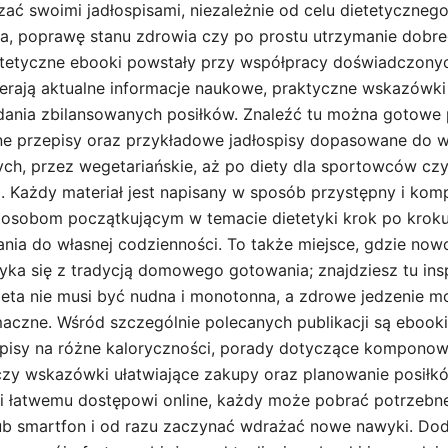
ać swoimi jadłospisami, niezależnie od celu dietetycznego
ła, poprawę stanu zdrowia czy po prostu utrzymanie dobr
etetyczne ebooki powstały przy współpracy doświadczonyc
erają aktualne informacje naukowe, praktyczne wskazówki 
ania zbilansowanych posiłków. Znaleźć tu można gotowe 
ne przepisy oraz przykładowe jadłospisy dopasowane do w
ch, przez wegetariańskie, aż po diety dla sportowców cz
ą. Każdy materiał jest napisany w sposób przystępny i kom
 osobom początkującym w temacie dietetyki krok po krok
ia do własnej codzienności. To także miejsce, gdzie now
yka się z tradycją domowego gotowania; znajdziesz tu insp
ieta nie musi być nudna i monotonna, a zdrowe jedzenie m
maczne. Wśród szczególnie polecanych publikacji są ebooki
pisy na różne kaloryczności, porady dotyczące komponow
 czy wskazówki ułatwiające zakupy oraz planowanie posił
ęki łatwemu dostępowi online, każdy może pobrać potrzebne
lub smartfon i od razu zaczynać wdrażać nowe nawyki. Do