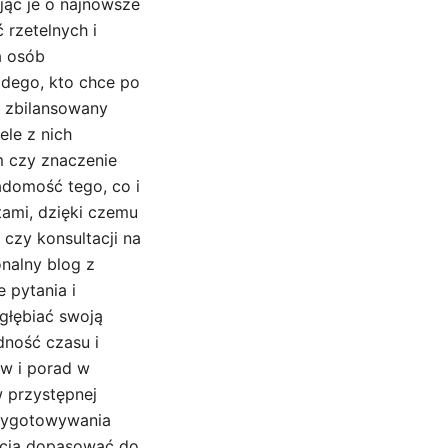
ając je o najnowsze
 rzetelnych i
a osób
żdego, kto chce po
e zbilansowany
ele z nich
m czy znaczenie
adomość tego, co i
tami, dzięki czemu
czy konsultacji na
nalny blog z
 pytania i
głębiać swoją
dność czasu i
ów i porad w
w przystępnej
przygotowywania
ścią dopasować do