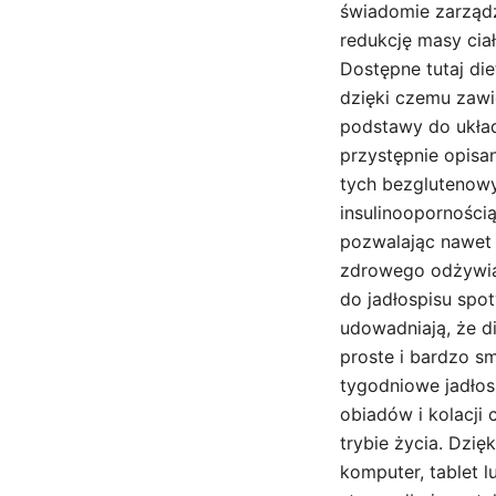
świadomie zarządz
redukcję masy cia
Dostępne tutaj di
dzięki czemu zawi
podstawy do układ
przystępnie opisa
tych bezglutenowy
insulinooporności
pozwalając nawet
zdrowego odżywian
do jadłospisu spot
udowadniają, że d
proste i bardzo s
tygodniowe jadłos
obiadów i kolacji
trybie życia. Dzi
komputer, tablet 