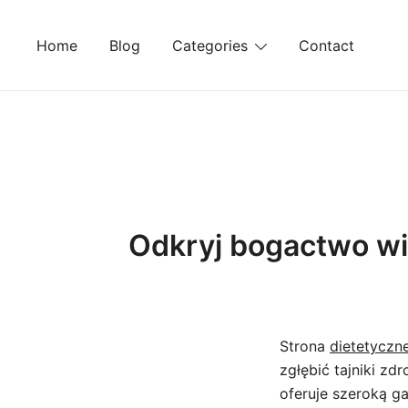
Skip
to
Home
Blog
Categories
Contact
content
Odkryj bogactwo wi
Strona
dietetyczn
zgłębić tajniki z
oferuje szeroką g