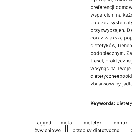
preferencji domo
wsparciem na każ
poprzez systemat
przyzwyczajeń. Dz
coraz większą pop
dietetyków, trener
podopiecznym. Zam
treści, praktyczne
wpłynąć na Twoje
dietetyczneebooki
zbilansowany jadł
Keywords:
dietety
Tagged
dieta
dietetyk
ebook
żywieniowe
przepisy dietetyczne