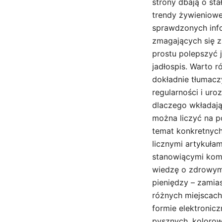
strony dbają o sta
trendy żywieniowe,
sprawdzonych infor
zmagających się z
prostu polepszyć 
jadłospis. Warto r
dokładnie tłumac
regularności i ur
dlaczego wkładają 
można liczyć na p
temat konkretnych
licznymi artykuła
stanowiącymi kom
wiedzę o zdrowym 
pieniędzy – zamia
różnych miejscach
formie elektronic
pysznych, kolorow