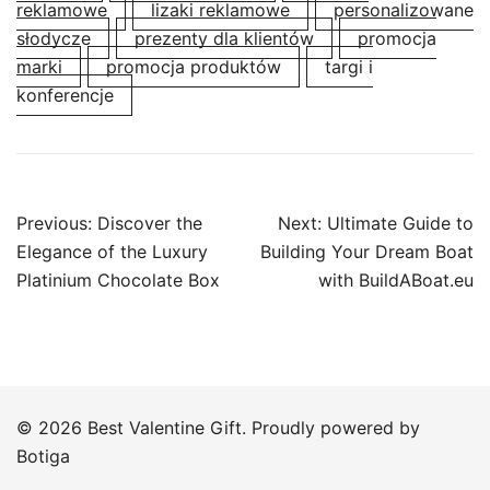
reklamowe
lizaki reklamowe
personalizowane
słodycze
prezenty dla klientów
promocja
marki
promocja produktów
targi i
konferencje
Post
Previous:
Discover the
Next:
Ultimate Guide to
navigation
Elegance of the Luxury
Building Your Dream Boat
Platinium Chocolate Box
with BuildABoat.eu
© 2026 Best Valentine Gift. Proudly powered by
Botiga