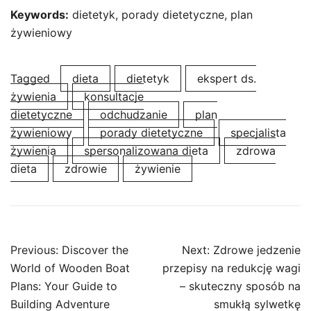
Keywords:
dietetyk, porady dietetyczne, plan
żywieniowy
Tagged
dieta
dietetyk
ekspert ds.
żywienia
konsultacje
dietetyczne
odchudzanie
plan
żywieniowy
porady dietetyczne
specjalista
żywienia
spersonalizowana dieta
zdrowa
dieta
zdrowie
żywienie
Post
Previous:
Discover the
Next:
Zdrowe jedzenie
navigation
World of Wooden Boat
przepisy na redukcję wagi
Plans: Your Guide to
– skuteczny sposób na
Building Adventure
smukłą sylwetkę