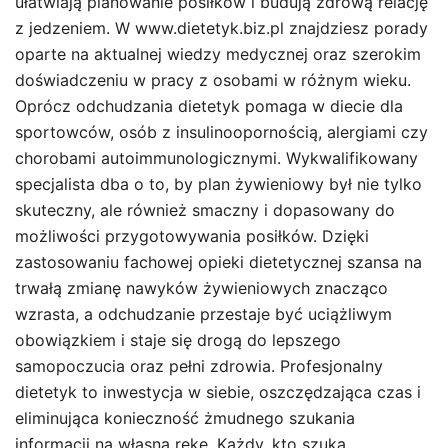
ułatwiają planowanie posiłków i budują zdrową relację
z jedzeniem. W www.dietetyk.biz.pl znajdziesz porady
oparte na aktualnej wiedzy medycznej oraz szerokim
doświadczeniu w pracy z osobami w różnym wieku.
Oprócz odchudzania dietetyk pomaga w diecie dla
sportowców, osób z insulinoopornością, alergiami czy
chorobami autoimmunologicznymi. Wykwalifikowany
specjalista dba o to, by plan żywieniowy był nie tylko
skuteczny, ale również smaczny i dopasowany do
możliwości przygotowywania posiłków. Dzięki
zastosowaniu fachowej opieki dietetycznej szansa na
trwałą zmianę nawyków żywieniowych znacząco
wzrasta, a odchudzanie przestaje być uciążliwym
obowiązkiem i staje się drogą do lepszego
samopoczucia oraz pełni zdrowia. Profesjonalny
dietetyk to inwestycja w siebie, oszczędzająca czas i
eliminująca konieczność żmudnego szukania
informacji na własną rękę. Każdy, kto szuka