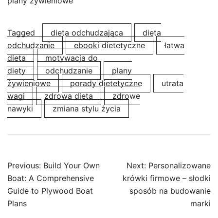
plany żywieniowe
Tagged
dieta odchudzająca
dieta
odchudzanie
ebooki dietetyczne
łatwa
dieta
motywacja do
diety
odchudzanie
plany
żywieniowe
porady dietetyczne
utrata
wagi
zdrowa dieta
zdrowe
nawyki
zmiana stylu życia
Post
Previous:
Build Your Own
Next:
Personalizowane
navigation
Boat: A Comprehensive
krówki firmowe – słodki
Guide to Plywood Boat
sposób na budowanie
Plans
marki