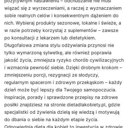
pozytywnym nastawieniu – odchudzanie nie musi
wiązać się z wyrzeczeniami, a raczej z wyznaczaniem
sobie realnych celów i konsekwentnym dążeniem do
nich. Wybieraj produkty sezonowe, lokalne i świeże, a
w razie potrzeby korzystaj z suplementów – zawsze
po konsultacji z lekarzem lub dietetykiem.
Długofalowa zmiana stylu odżywiania przynosi nie
tylko wymarzoną sylwetkę, ale również poprawia
jakość życia, zmniejsza ryzyko chorób cywilizacyjnych
i wzmacnia pewność siebie. Dzięki drobnym krokom –
zmniejszeniu porcji, rezygnacji ze słodyczy,
regularnym spacerom i zdrowym przekąskom – każdy
dzień może być lepszy dla Twojego samopoczucia.
Inspiracje, porady i sprawdzone przepisy na zdrowe
posiłki znajdziesz na stronie dietadlakobiety.pl, gdzie
specjalistki od żywienia dzielą się wiedzą i motywują
do dbania o siebie na każdym etapie życia.
Odpowiednia dieta dla kobiet to inwestycja w zdrowie,