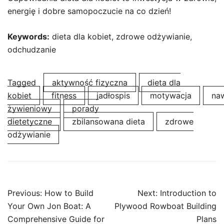
energię i dobre samopoczucie na co dzień!
Keywords:
dieta dla kobiet, zdrowe odżywianie,
odchudzanie
Tagged
aktywność fizyczna
dieta dla
kobiet
fitness
jadłospis
motywacja
na
żywieniowy
porady
dietetyczne
zbilansowana dieta
zdrowe
odżywianie
Post
Previous:
How to Build
Next:
Introduction to
navigation
Your Own Jon Boat: A
Plywood Rowboat Building
Comprehensive Guide for
Plans