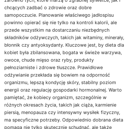
zarówno tych, które marzą o zgrabnej sylwetce, jak i
chcących zadbać o zdrowie oraz dobre
samopoczucie. Planowanie właściwego jadłospisu
powinno opierać się nie tylko na kontroli kalorii, ale
przede wszystkim na dostarczaniu niezbędnych
składników odżywczych, takich jak witaminy, minerały,
błonnik czy antyoksydanty. Kluczowe jest, by dieta dla
kobiet była zbilansowana, bogata w świeże warzywa,
owoce, chude mięso oraz ryby, produkty
pełnoziarniste i zdrowe tłuszcze. Prawidłowe
odżywianie przekłada się bowiem na odporność
organizmu, lepszą kondycję skóry, stabilny poziom
energii oraz regulację gospodarki hormonalnej. Warto
pamiętać, że kobiecy organizm, szczególnie w
różnych okresach życia, takich jak ciąża, karmienie
piersią, menopauza czy intensywny wysiłek fizyczny,
ma specyficzne potrzeby. Odpowiednio dobrana dieta
pomaga nie tylko skutecznie schudnąć, ale także