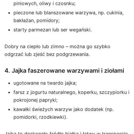
piniowych, oliwy i czosnku;
pieczone lub blanszowane warzywa, np. cukinia,
bakłażan, pomidory;
starty parmezan lub ser wegański.
Dobry na ciepło lub zimno – można go szybko
odgrzać lub zjeść bez podgrzewania.
4. Jajka faszerowane warzywami i ziołami
ugotowane na twardo jajka;
farsz z jogurtu naturalnego, koperku, szczypiorku i
pokrojonej papryki;
kawałki świeżych warzyw jako dodatek (np.
pomidorki, rzodkiewki).
Jajka to doskonałe źródło białka i łatwy w transporcie