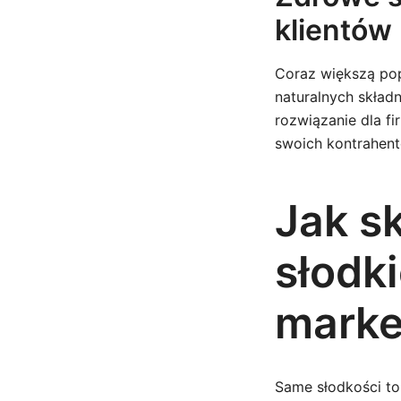
klientów
Coraz większą pop
naturalnych skład
rozwiązanie dla f
swoich kontrahen
Jak s
słodki
marke
Same słodkości to 