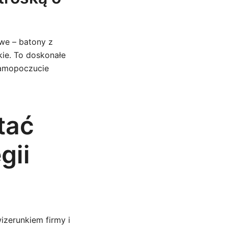
we – batony z
ie. To doskonałe
 samopoczucie
tać
gii
izerunkiem firmy i