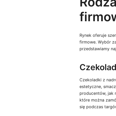
Rodza
firmo
Rynek oferuje sze
firmowe. Wybór zal
przedstawiamy naj
Czekoladk
Czekoladki z nadr
estetyczne, smacz
producentów, jak 
które można zamów
się podczas targów