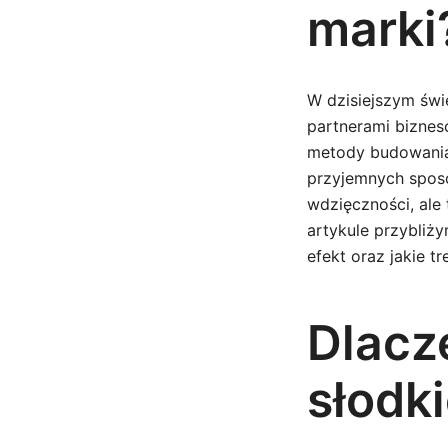
marki
W dzisiejszym świe
partnerami biznes
metody budowania
przyjemnych sposo
wdzięczności, ale
artykule przybliż
efekt oraz jakie 
Dlacz
słodk