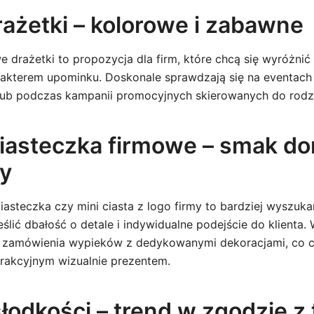
drażetki – kolorowe i zabawne
e drażetki to propozycja dla firm, które chcą się wyróżnić 
akterem upominku. Doskonale sprawdzają się na eventach 
lub podczas kampanii promocyjnych skierowanych do rodz
 ciasteczka firmowe – smak d
y
asteczka czy mini ciasta z logo firmy to bardziej wyszuka
lić dbałość o detale i indywidualne podejście do klienta. W
 zamówienia wypieków z dedykowanymi dekoracjami, co czy
trakcyjnym wizualnie prezentem.
łodkości – trend w zgodzie z 