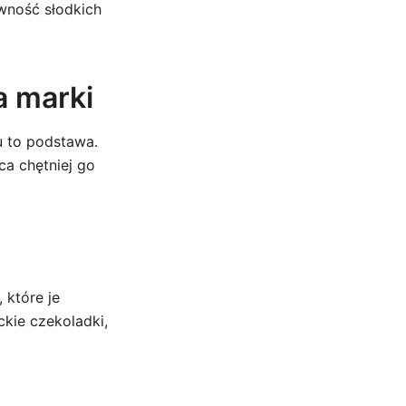
wność słodkich
a marki
u to podstawa.
ca chętniej go
 które je
kie czekoladki,