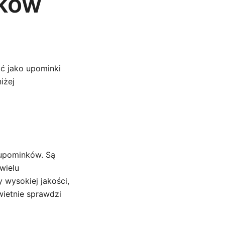
nków
ć jako upominki
iżej
 upominków. Są
wielu
 wysokiej jakości,
wietnie sprawdzi