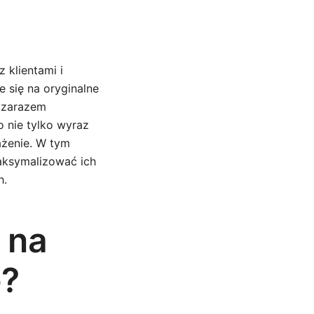
z klientami i
 się na oryginalne
 zarazem
 nie tylko wyraz
ażenie. W tym
maksymalizować ich
h.
 na
e?