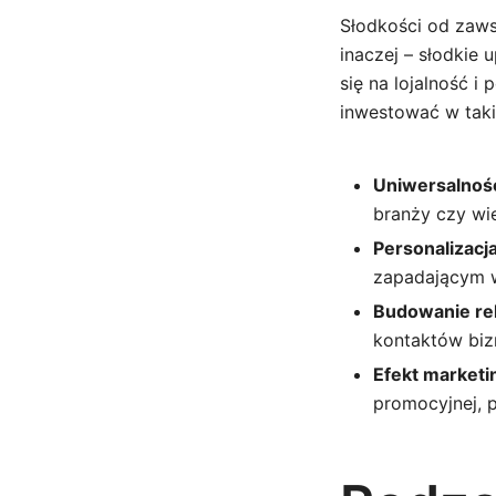
Słodkości od zaws
inaczej – słodkie
się na lojalność 
inwestować w taki
Uniwersalnoś
branży czy wi
Personalizacja
zapadającym 
Budowanie rel
kontaktów bi
Efekt market
promocyjnej, 