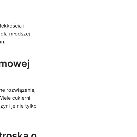
lekkością i
dla młodszej
in.
omowej
ne rozwiązanie,
iele cukierni
ni je nie tylko
troską o