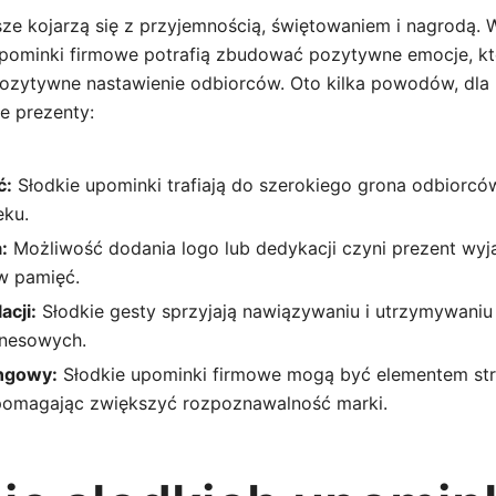
ze kojarzą się z przyjemnością, świętowaniem i nagrodą. W 
 upominki firmowe potrafią zbudować pozytywne emocje, kt
i pozytywne nastawienie odbiorców. Oto kilka powodów, dla
e prezenty:
ć:
Słodkie upominki trafiają do szerokiego grona odbiorców
eku.
:
Możliwość dodania logo lub dedykacji czyni prezent wy
w pamięć.
acji:
Słodkie gesty sprzyjają nawiązywaniu i utrzymywani
znesowych.
ingowy:
Słodkie upominki firmowe mogą być elementem str
pomagając zwiększyć rozpoznawalność marki.