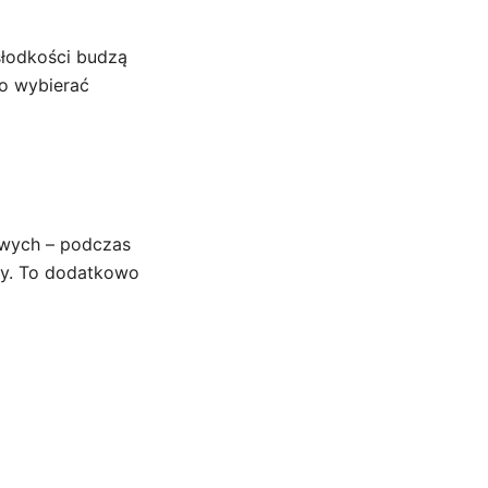
słodkości budzą
o wybierać
wych – podczas
cy. To dodatkowo