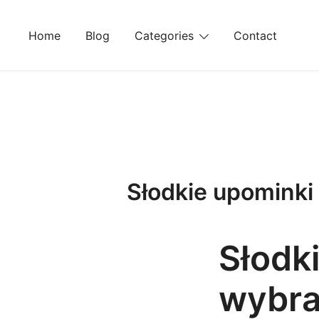
Skip
to
Home
Blog
Categories
Contact
content
Słodkie upominki 
Słodk
wybra