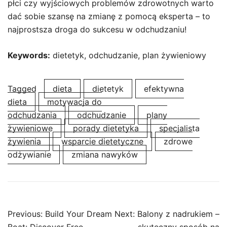
płci czy wyjściowych problemów zdrowotnych warto
dać sobie szansę na zmianę z pomocą eksperta – to
najprostsza droga do sukcesu w odchudzaniu!
Keywords:
dietetyk, odchudzanie, plan żywieniowy
Tagged
dieta
dietetyk
efektywna
dieta
motywacja do
odchudzania
odchudzanie
plany
żywieniowe
porady dietetyka
specjalista
żywienia
wsparcie dietetyczne
zdrowe
odżywianie
zmiana nawyków
Post
Previous:
Build Your Dream
Next:
Balony z nadrukiem –