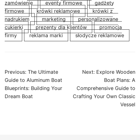
zamówienie
eventy firmowe
gadżety
firmowe
krówki reklamowe
krówki z
nadrukiem
marketing
personalizowane
cukierki
prezenty dla klientów
promocja
firmy
reklama marki
słodycze reklamowe
Post
Previous:
The Ultimate
Next:
Explore Wooden
navigation
Guide to Aluminum Boat
Boat Plans: A
Blueprints: Building Your
Comprehensive Guide to
Dream Boat
Crafting Your Own Classic
Vessel