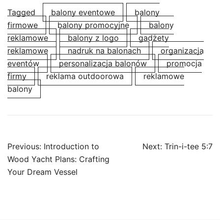
Tagged
balony eventowe
balony
firmowe
balony promocyjne
balony
reklamowe
balony z logo
gadżety
reklamowe
nadruk na balonach
organizacja
eventów
personalizacja balonów
promocja
firmy
reklama outdoorowa
reklamowe
balony
Post
Previous:
Introduction to
Next:
Trin-i-tee 5:7
navigation
Wood Yacht Plans: Crafting
Your Dream Vessel