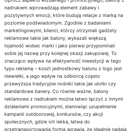
Oprócz aspektu wizualnego i promocyjnego, balony z
nadrukiem wprowadzają element zabawy i
pozytywnych emocji, które budują relacje z marką na
poziomie podświadomym. Zgodnie z badaniami
marketingowymi, klienci, którzy otrzymali gadżety
reklamowe takie jak balony, wykazali większą
lojalność wobec marki i jako pierwsi przypominali
sobie jej nazwę przy kolejnej okazji zakupowej. To
znacząco wpływa na efektywność inwestycji w tego
typu reklamę – koszt jednostkowy balonu z logo jest
niewielki, a jego wpływ na odbiorcę często
przewyższa tradycyjne nośniki takie jak ulotki czy
standardowe banery. Co równie ważne, balony
reklamowe z nadrukiem można łatwo łączyć z innymi
działaniami promocyjnymi, stanowiąc uzupełnienie
kampanii outdoorowej, konkursów, czy akcji
społecznych, gdzie ich lekka, łatwa do
przetransportowania forma sprawia, że idealnie nadają